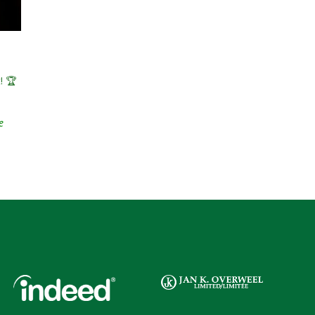
! 🏆
e