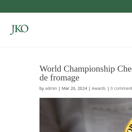
Skip
to
content
World Championship Chee
de fromage
by
admin
|
Mar 20, 2024
|
Awards
|
0 commen