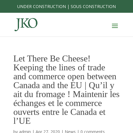
Skip
UNDER CONSTRUCTION | SOUS CONSTRUCTION
to
content
Let There Be Cheese!
Keeping the lines of trade
and commerce open between
Canada and the EU | Qu’il y
ait du fromage ! Maintenir les
échanges et le commerce
ouverts entre le Canada et
l’UE
by
admin
|
Apr 27, 2020
|
News
|
0 comments