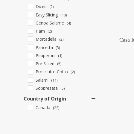
Diced
(2)
Easy Slicing
(10)
Genoa Salame
(4)
Ham
(2)
Mortadella
Casa I
(2)
Pancetta
(3)
Pepperoni
(1)
Pre Sliced
(5)
Prosciutto Cotto
(2)
Salami
(11)
Soppresata
(5)
Spicy
(8)
Country of Origin
Canada
(22)