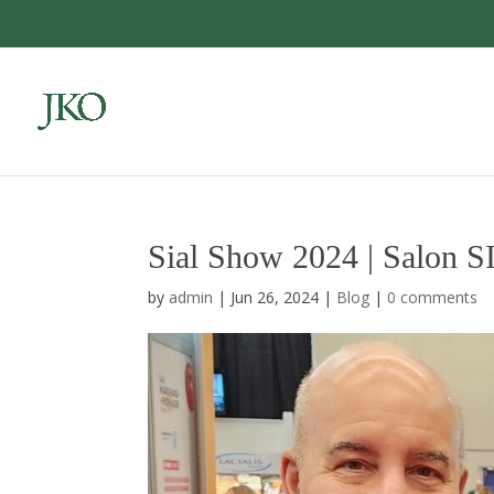
Skip
to
content
Sial Show 2024 | Salon 
by
admin
|
Jun 26, 2024
|
Blog
|
0 comments