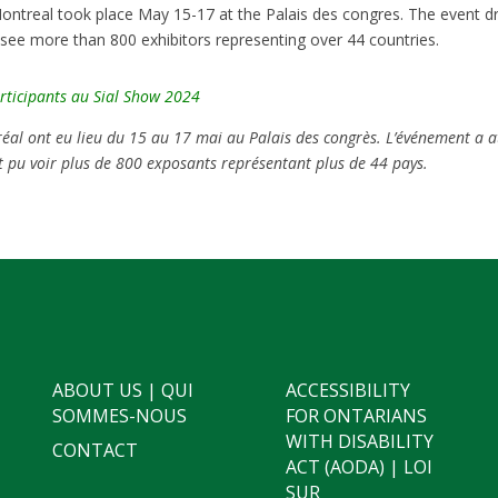
ontreal took place May 15-17 at the Palais des congres. The event d
see more than 800 exhibitors representing over 44 countries.
rticipants au Sial Show 2024
éal ont eu lieu du 15 au 17 mai au Palais des congrès. L’événement a a
t pu voir plus de 800 exposants représentant plus de 44 pays.
ABOUT US | QUI
ACCESSIBILITY
SOMMES-NOUS
FOR ONTARIANS
WITH DISABILITY
CONTACT
ACT (AODA) | LOI
SUR