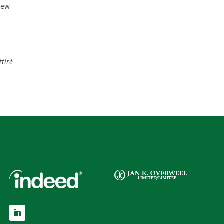
rew
ttiré