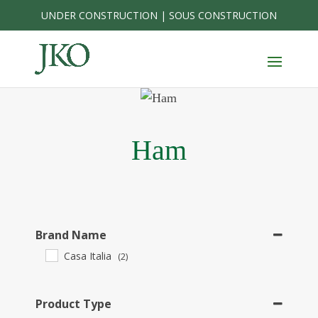
Skip
UNDER CONSTRUCTION | SOUS CONSTRUCTION
to
content
Ham
Brand Name
Casa Italia
(2)
Product Type